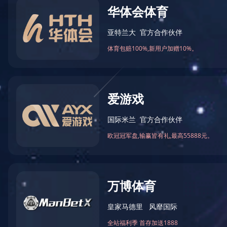
盛大开幕！华体平台-