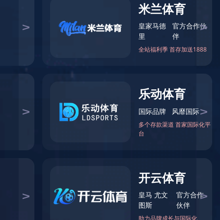
中国国际医疗器械博览会